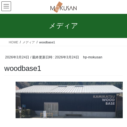
コ
ナ
ン
ビ
テ
ゲ
ン
ー
メディア
ツ
シ
へ
ョ
ス
ン
HOME
メディア
woodbase1
キ
に
ッ
移
プ
動
2026年3月24日
/ 最終更新日時 :
2026年3月24日
hp-mokusan
woodbase1