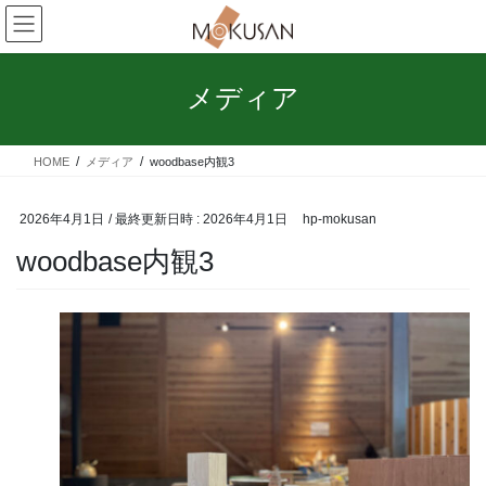
コ
ナ
ン
ビ
テ
ゲ
ン
ー
メディア
ツ
シ
へ
ョ
ス
ン
HOME
メディア
woodbase内観3
キ
に
ッ
移
プ
動
2026年4月1日
/ 最終更新日時 :
2026年4月1日
hp-mokusan
woodbase内観3