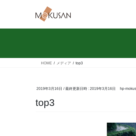
コ
ナ
ン
ビ
テ
ゲ
ン
ー
ツ
シ
へ
ョ
ス
ン
キ
に
ッ
移
HOME
メディア
top3
プ
動
2019年3月16日
/ 最終更新日時 :
2019年3月16日
hp-moku
top3