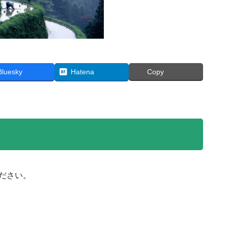
Bluesky
Hatena
Copy
ださい。