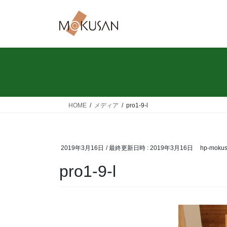
コ
ナ
ン
ビ
テ
ゲ
ン
ー
ツ
シ
へ
ョ
ス
ン
キ
に
ッ
移
HOME
メディア
pro1-9-l
プ
動
2019年3月16日
/ 最終更新日時 :
2019年3月16日
hp-moku
pro1-9-l