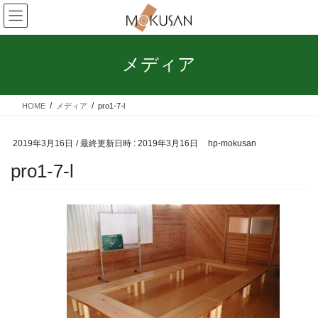
コ
ナ
ン
ビ
テ
ゲ
ン
ー
メディア
ツ
シ
へ
ョ
ス
ン
HOME
メディア
pro1-7-l
キ
に
ッ
移
プ
動
2019年3月16日
/ 最終更新日時 :
2019年3月16日
hp-mokusan
pro1-7-l