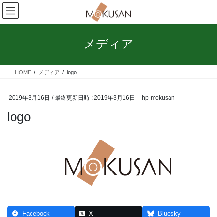
コ
ナ
ン
ビ
テ
ゲ
ン
ー
メディア
ツ
シ
へ
ョ
ス
ン
HOME
メディア
logo
キ
に
ッ
移
プ
動
2019年3月16日
/ 最終更新日時 :
2019年3月16日
hp-mokusan
logo
Facebook
X
Bluesky