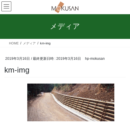
コ
ナ
ン
ビ
テ
ゲ
ン
ー
メディア
ツ
シ
へ
ョ
ス
ン
HOME
メディア
km-img
キ
に
ッ
移
プ
動
2019年3月16日
/ 最終更新日時 :
2019年3月16日
hp-mokusan
km-img