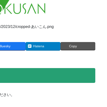
oads/2023/12/cropped-あいこん.png
Bluesky
Hatena
Copy
ださい。