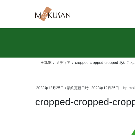
コ
ナ
ン
ビ
テ
ゲ
ン
ー
ツ
シ
へ
ョ
ス
ン
キ
に
ッ
移
HOME
メディア
cropped-cropped-cropped-あいこん.
プ
動
2023年12月25日
/ 最終更新日時 :
2023年12月25日
hp-mo
cropped-cropped-cr