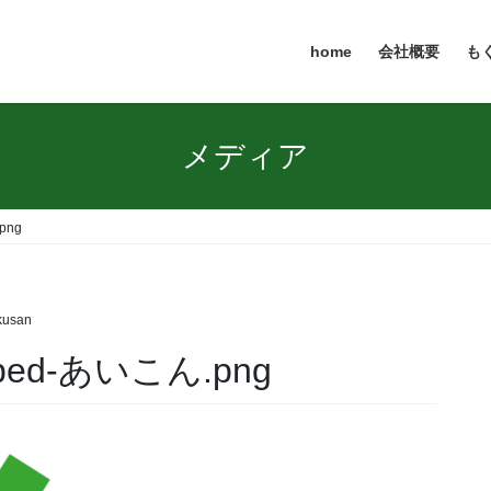
home
会社概要
も
メディア
png
kusan
opped-あいこん.png