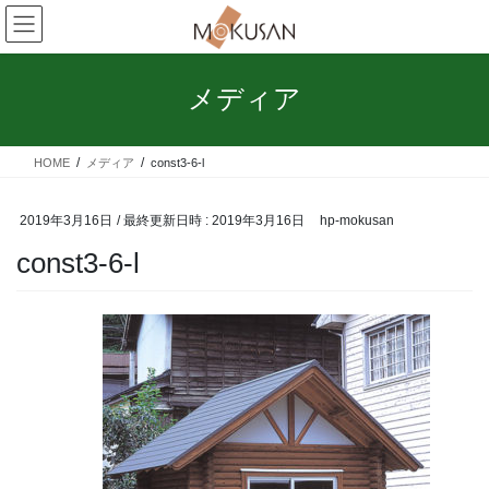
コ
ナ
ン
ビ
テ
ゲ
ン
ー
メディア
ツ
シ
へ
ョ
ス
ン
HOME
メディア
const3-6-l
キ
に
ッ
移
プ
動
2019年3月16日
/ 最終更新日時 :
2019年3月16日
hp-mokusan
const3-6-l