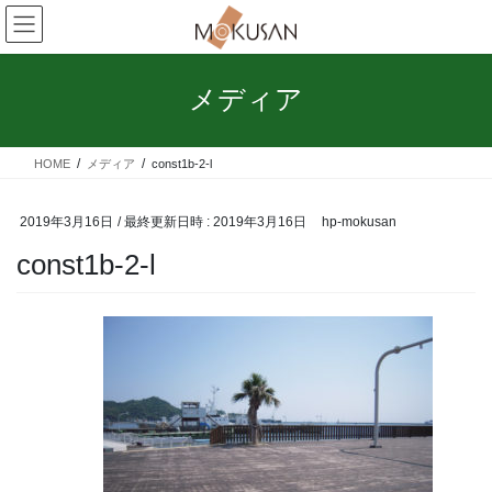
コ
ナ
ン
ビ
テ
ゲ
ン
ー
メディア
ツ
シ
へ
ョ
ス
ン
HOME
メディア
const1b-2-l
キ
に
ッ
移
プ
動
2019年3月16日
/ 最終更新日時 :
2019年3月16日
hp-mokusan
const1b-2-l