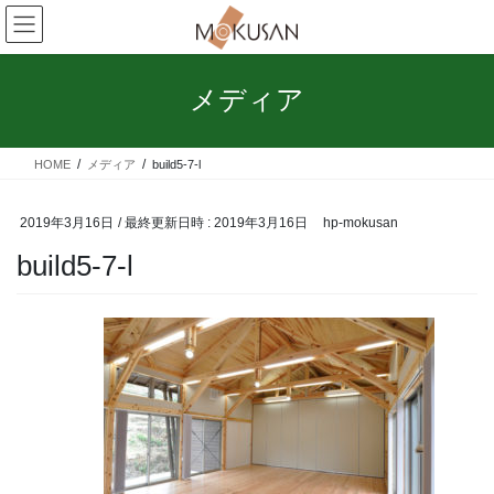
コ
ナ
ン
ビ
テ
ゲ
ン
ー
メディア
ツ
シ
へ
ョ
ス
ン
HOME
メディア
build5-7-l
キ
に
ッ
移
プ
動
2019年3月16日
/ 最終更新日時 :
2019年3月16日
hp-mokusan
build5-7-l