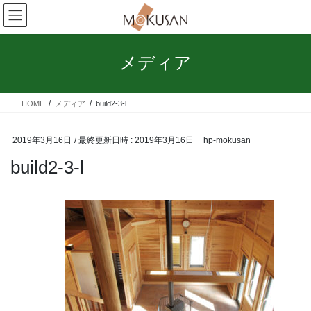
コ
ナ
ン
ビ
テ
ゲ
ン
ー
メディア
ツ
シ
へ
ョ
ス
ン
HOME
メディア
build2-3-l
キ
に
ッ
移
プ
動
2019年3月16日
/ 最終更新日時 :
2019年3月16日
hp-mokusan
build2-3-l