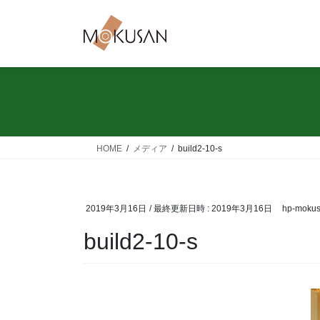
コ
ナ
ン
ビ
テ
ゲ
ン
ー
ツ
シ
へ
ョ
ス
ン
キ
に
ッ
移
HOME
メディア
build2-10-s
プ
動
2019年3月16日
/ 最終更新日時 :
2019年3月16日
hp-moku
build2-10-s