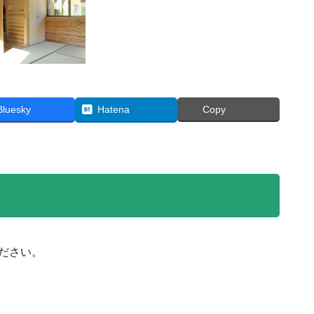
Bluesky
Hatena
Copy
ださい。