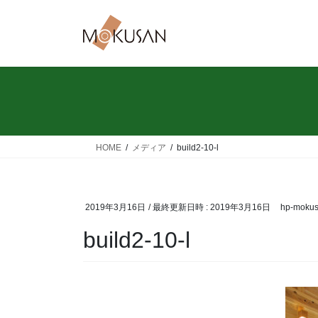
コ
ナ
ン
ビ
テ
ゲ
ン
ー
ツ
シ
へ
ョ
ス
ン
キ
に
ッ
移
HOME
メディア
build2-10-l
プ
動
2019年3月16日
/ 最終更新日時 :
2019年3月16日
hp-moku
build2-10-l