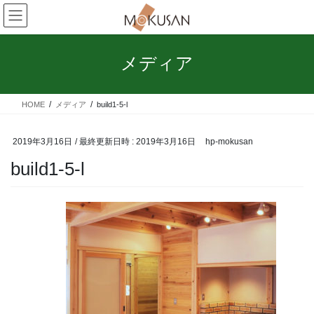
コ
ナ
ン
ビ
テ
ゲ
ン
ー
メディア
ツ
シ
へ
ョ
ス
ン
HOME
メディア
build1-5-l
キ
に
ッ
移
プ
動
2019年3月16日
/ 最終更新日時 :
2019年3月16日
hp-mokusan
build1-5-l