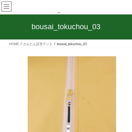
コ
ナ
ン
ビ
テ
ゲ
ン
ー
bousai_tokuchou_03
ツ
シ
へ
ョ
ス
ン
HOME
かんたん設営テント
bousai_tokuchou_03
キ
に
ッ
移
プ
動